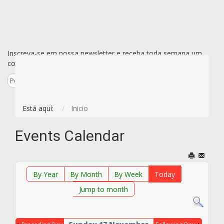
Inscreva-se em nossa newsletter e receba toda semana um
conjunto de todas as novidades de uma vez só por e-mail.
Está aquí:
Inicio
Events Calendar
By Year
By Month
By Week
Today
Jump to month