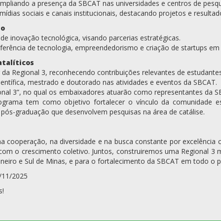
 ampliando a presença da SBCAT nas universidades e centros de pesqu
ídias sociais e canais institucionais, destacando projetos e resultad
mo
de inovação tecnológica, visando parcerias estratégicas.
ferência de tecnologia, empreendedorismo e criação de startups em c
atalíticos
 da Regional 3, reconhecendo contribuições relevantes de estudante
 científica, mestrado e doutorado nas atividades e eventos da SBCAT.
nal 3”, no qual os embaixadores atuarão como representantes da SB
rograma tem como objetivo fortalecer o vínculo da comunidade 
 e pós-graduação que desenvolvem pesquisas na área de catálise.
cooperação, na diversidade e na busca constante por excelência ci
com o crescimento coletivo. Juntos, construiremos uma Regional 3 mai
ineiro e Sul de Minas, e para o fortalecimento da SBCAT em todo o p
/11/2025
s!