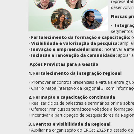
representat
desenvolvim
Nossas pri
•
Integraç
segmentos d
•
Fortalecimento da formação e capacitação:
o
•
Visibilidade e valorização da pesquisa:
ampliar
•
Inovação e empreendedorismo:
incentivar a in
•
Inclusão e renovação da comunidade:
apoiar a
Ações Previstas para a Gestão
1. Fortalecimento da integração regional
• Promover encontros presenciais e virtuais entre grup
• Criar o Mapa Interativo da Regional 3, com informaçõe
2. Formação e capacitação continuada
• Realizar ciclos de palestras e seminários online sob
• Oferecer minicursos temáticos voltados à formação
• Incentivar a participação de pesquisadores da Regio
3. Eventos e visibilidade da Regional
• Auxiliar na organização do ERCat 2026 no estado do 