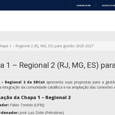
COMUNICA BR
ACESSO À I
IR
PARA
O
CONTEÚDO
hapa 1 – Regional 2 (RJ, MG, ES) para gestão 2026-2027
 1 – Regional 2 (RJ, MG, ES) pa
 – Regional 2 da SBCat
apresenta suas propostas para a gestã
 na integração da comunidade catalítica e na ampliação das conexões 
ação da Chapa 1 – Regional 2
ador:
Fabio Toniolo (UFRJ)
rdenador:
José Luiz Zotin (Petrobras)