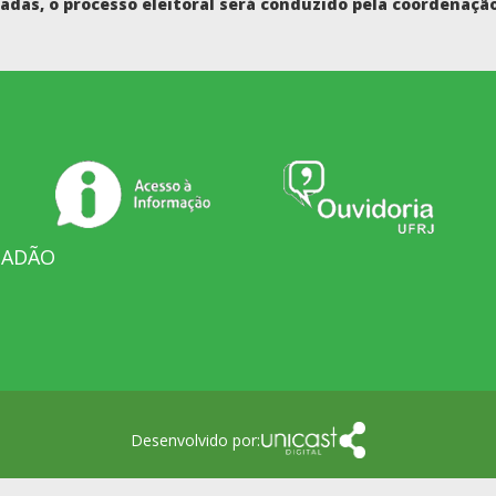
das, o processo eleitoral será conduzido pela coordenação
DADÃO
Desenvolvido por: