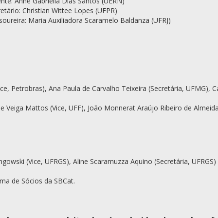
ente: Anne Gabriella Dias Santos (UERN)
retário: Christian Wittee Lopes (UFPR)
soureira: Maria Auxiliadora Scaramelo Baldanza (UFRJ)
Vice, Petrobras), Ana Paula de Carvalho Teixeira (Secretária, UFMG), C
e Veiga Mattos (Vice, UFF), João Monnerat Araújo Ribeiro de Almeida
ngowski (Vice, UFRGS), Aline Scaramuzza Aquino (Secretária, UFRGS) 
ema de Sócios da SBCat.