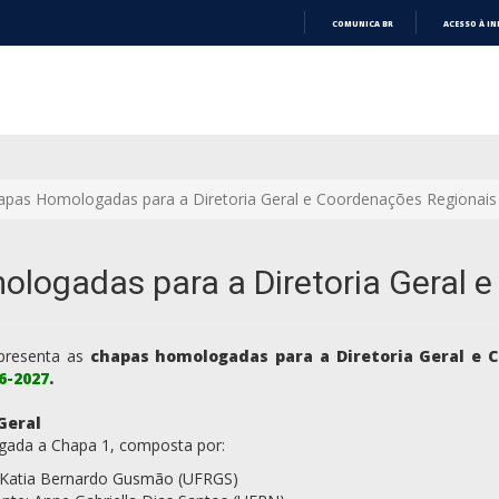
COMUNICA BR
ACESSO À I
IR
PARA
O
CONTEÚDO
pas Homologadas para a Diretoria Geral e Coordenações Regionais
ogadas para a Diretoria Geral 
resenta as
chapas homologadas para a Diretoria Geral e 
6-2027
.
Geral
gada a Chapa 1, composta por:
: Katia Bernardo Gusmão (UFRGS)