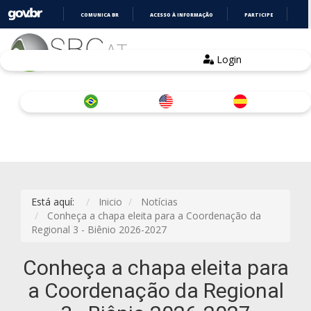
COMUNICA BR
ACESSO À INFORMAÇÃO
PARTICIPE
LE
IR
PARA
O
Login
CONTEÚDO
Está aquí:
Inicio
Notícias
Conheça a chapa eleita para a Coordenação da
Regional 3 - Biênio 2026-2027
Conheça a chapa eleita para
a Coordenação da Regional