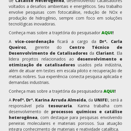
de
Catálise Heterogênea
, desenvolvendo catalisadores
voltados a desafios ambientais e energéticos. Seu trabalho
envolve pesquisas com fotocatálise, redução de NOx e
produção de hidrogênio, sempre com foco em soluções
tecnológicas inovadoras.
Conheça mais sobre a trajetória do pesquisador
AQUI
!
A
vice-coordenação
ficará a cargo da
Dr
ª
. Carla
Queiroz
, gerente do
Centro Técnico de
Desenvolvimento de Catalisadores
da
Clariant
. Ela
lidera projetos relacionados ao
desenvolvimento e
otimização de catalisadores
usados pela indústria,
além de atuar em testes em escala piloto e recuperação de
metais nobres. Sua experiência conecta pesquisa aplicada e
demandas industriais.
Conheça mais sobre a trajetória da pesquisadora
AQUI
!
A
Profª. Dr
ª
. Karina Arruda Almeida
, da
UNIFE
I, será a
responsável pela
tesouraria
. Karina trabalha com
desenvolvimento de
processos químicos e catálise
heterogênea
, com destaque para pesquisas envolvendo
peneiras moleculares e materiais porosos. Sua atuação
integra conhecimento de materiais e reatividade catalítica.