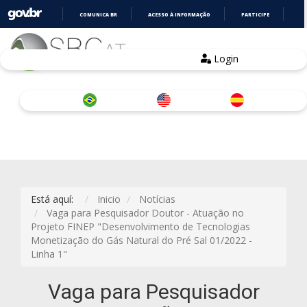
COMUNICA BR
ACESSO À INFORMAÇÃO
PARTICIPE
LE
IR
PARA
O
Login
CONTEÚDO
Está aquí:
Inicio
Notícias
Vaga para Pesquisador Doutor - Atuação no
Projeto FINEP "Desenvolvimento de Tecnologias
Monetização do Gás Natural do Pré Sal 01/2022 -
Linha 1"
Vaga para Pesquisador