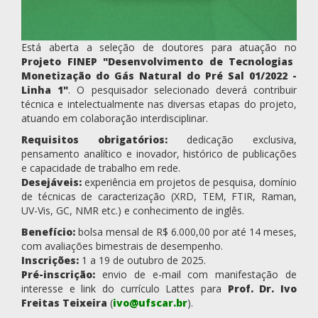
Está aberta a seleção de doutores para atuação no
Projeto FINEP "Desenvolvimento de Tecnologias
Monetização do Gás Natural do Pré Sal 01/2022 -
Linha 1"
. O pesquisador selecionado deverá contribuir
técnica e intelectualmente nas diversas etapas do projeto,
atuando em colaboração interdisciplinar.
Requisitos obrigatórios:
dedicação exclusiva,
pensamento analítico e inovador, histórico de publicações
e capacidade de trabalho em rede.
Desejáveis:
experiência em projetos de pesquisa, domínio
de técnicas de caracterização (XRD, TEM, FTIR, Raman,
UV-Vis, GC, NMR etc.) e conhecimento de inglês.
Benefício:
bolsa mensal de R$ 6.000,00 por até 14 meses,
com avaliações bimestrais de desempenho.
Inscrições:
1 a 19 de outubro de 2025.
Pré-inscrição:
envio de e-mail com manifestação de
interesse e link do currículo Lattes para
Prof. Dr. Ivo
Freitas Teixeira
(
ivo@ufscar.br
).