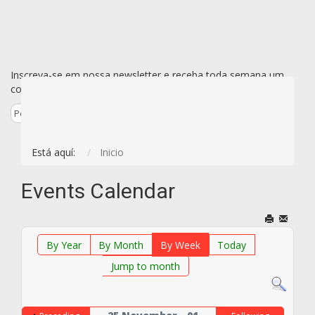
Inscreva-se em nossa newsletter e receba toda semana um
conjunto de todas as novidades de uma vez só por e-mail.
Está aquí:
Inicio
Events Calendar
By Year
By Month
By Week
Today
Jump to month