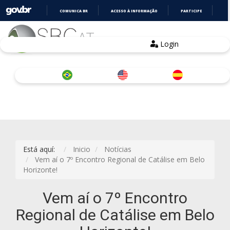
COMUNICA BR
ACESSO À INFORMAÇÃO
PARTICIPE
LE
IR
PARA
O
Login
CONTEÚDO
Está aquí:
Inicio
Notícias
Vem aí o 7º Encontro Regional de Catálise em Belo
Horizonte!
Vem aí o 7º Encontro
Regional de Catálise em Belo