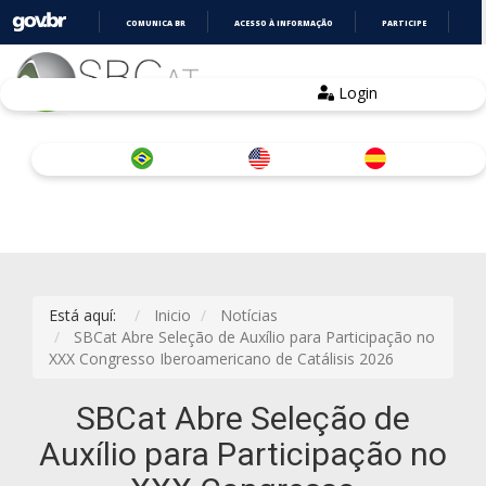
COMUNICA BR
ACESSO À INFORMAÇÃO
PARTICIPE
LE
IR
PARA
O
Login
CONTEÚDO
Está aquí:
Inicio
Notícias
SBCat Abre Seleção de Auxílio para Participação no
XXX Congresso Iberoamericano de Catálisis 2026
SBCat Abre Seleção de
Auxílio para Participação no