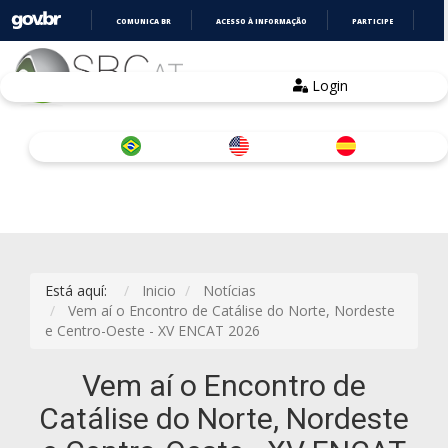
COMUNICA BR
ACESSO À INFORMAÇÃO
PARTICIPE
LE
IR
PARA
O
Login
CONTEÚDO
Está aquí:
Inicio
Notícias
Vem aí o Encontro de Catálise do Norte, Nordeste
e Centro-Oeste - XV ENCAT 2026
Vem aí o Encontro de
Catálise do Norte, Nordeste