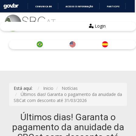
COMUNICA BR
ACESSO À INFORMAÇÃO
PARTICIPE
LE
IR
PARA
O
Login
CONTEÚDO
Está aquí:
Inicio
Notícias
Últimos dias! Garanta o pagamento da anuidade da
SBCat com desconto até 31/03/2026
Últimos dias! Garanta o
pagamento da anuidade da