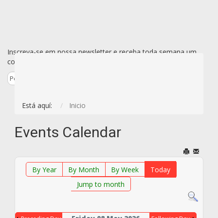
Inscreva-se em nossa newsletter e receba toda semana um
conjunto de todas as novidades de uma vez só por e-mail.
Está aquí:
Inicio
Events Calendar
By Year
By Month
By Week
Today
Jump to month