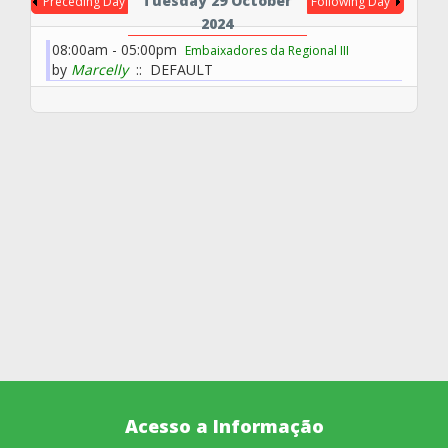
Tuesday 29 October
Preceding Day
Following Day
2024
08:00am - 05:00pm
Embaixadores da Regional III
by
Marcelly
:: DEFAULT
Acesso a Informação