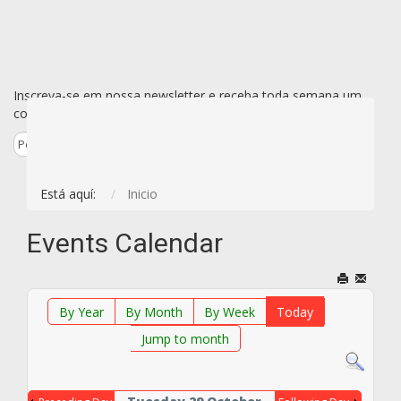
Inscreva-se em nossa newsletter e receba toda semana um
conjunto de todas as novidades de uma vez só por e-mail.
Está aquí:
Inicio
Events Calendar
By Year
By Month
By Week
Today
Jump to month