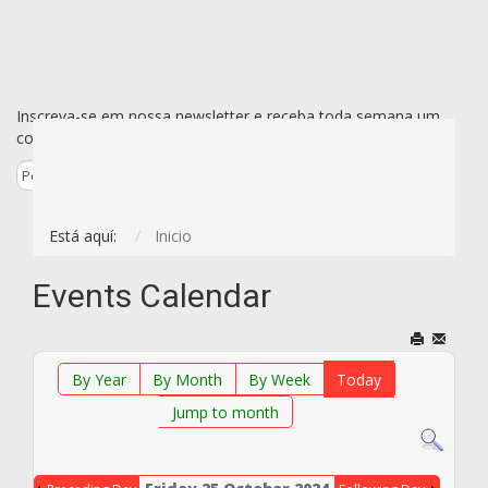
Inscreva-se em nossa newsletter e receba toda semana um
conjunto de todas as novidades de uma vez só por e-mail.
Está aquí:
Inicio
Events Calendar
By Year
By Month
By Week
Today
Jump to month