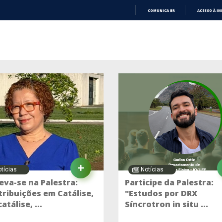
COMUNICA BR
ACESSO À I
IR
PARA
O
CONTEÚDO
tícias
Notícias
eva-se na Palestra:
Participe da Palestra:
ribuições em Catálise,
"Estudos por DRX
atálise, ...
Síncrotron in situ ...