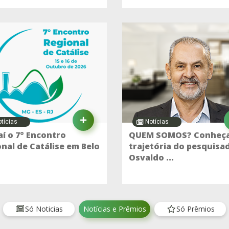
tícias
Notícias
í o 7º Encontro
QUEM SOMOS? Conheça
nal de Catálise em Belo
trajetória do pesquisa
Osvaldo ...
Só Noticias
Notícias e Prêmios
Só Prêmios