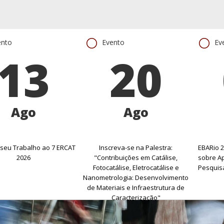
ento
Evento
Ev
13
20
Ago
Ago
seu Trabalho ao 7 ERCAT
Inscreva-se na Palestra:
EBARio 2
2026
"Contribuições em Catálise,
sobre Ap
Fotocatálise, Eletrocatálise e
Pesquisa
Nanometrologia: Desenvolvimento
de Materiais e Infraestrutura de
Caracterização"