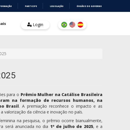
NFORMAÇÃO
PARTICIPE
LEGISLAÇÃO
ÓRGÃOS DO GOVERNO
ais
Login
2025
2025
ções para o
Prêmio Mulher na Catálise Brasileira
acaram na formação de recursos humanos, na
o Brasil
. A premiação reconhece o impacto e as
a valorização da ciência e inovação no país.
ão feminina na pesquisa, o prêmio ocorre bianualmente,
ra será anunciada no dia
1º de julho de 2025
, e a