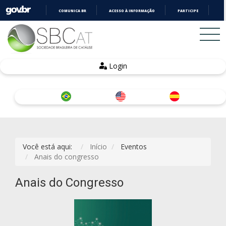
COMUNICA BR
ACESSO À INFORMAÇÃO
PARTICIPE
LE
IR
PARA
O
CONTEÚDO
Login
Você está aqui:
Início
Eventos
Anais do congresso
Anais do Congresso