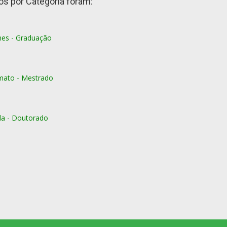
s por Categoria foram:
mes - Graduação
mato - Mestrado
da - Doutorado