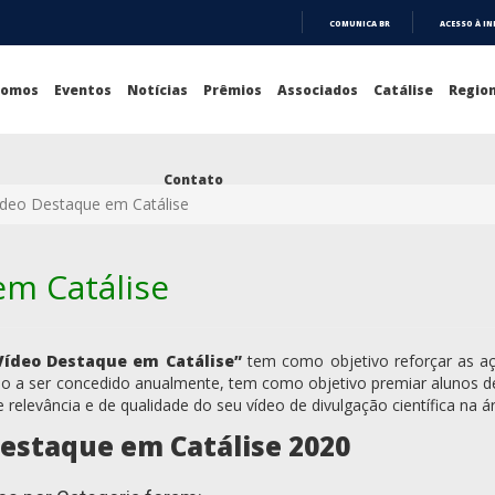
COMUNICA BR
ACESSO À I
IR
PARA
O
Somos
Eventos
Notícias
Prêmios
Associados
Catálise
Region
CONTEÚDO
Contato
ídeo Destaque em Catálise
m Catálise
Vídeo Destaque em Catálise”
tem como objetivo reforçar as açõ
mio a ser concedido anualmente, tem como objetivo premiar alunos 
 relevância e de qualidade do seu vídeo de divulgação científica na ár
estaque em Catálise 2020