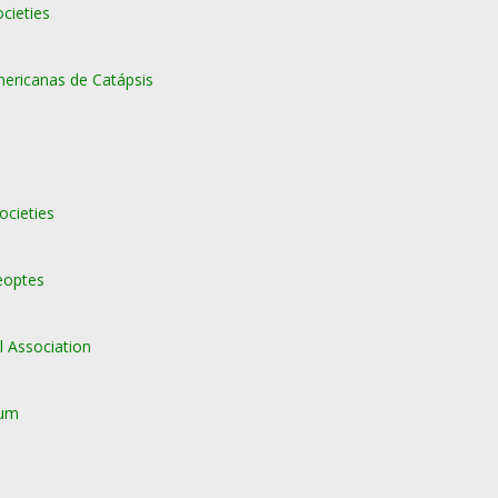
cieties
ericanas de Catápsis
ocieties
eoptes
l Association
rum