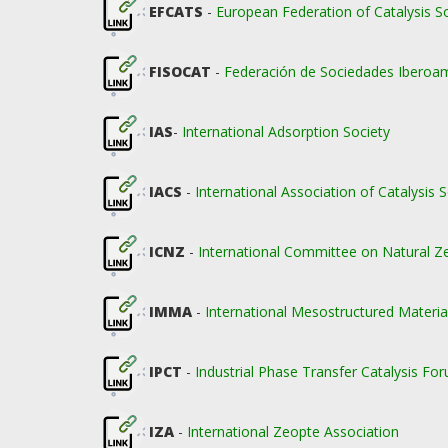
EFCATS
-
European Federation of Catalysis So
FISOCAT
-
Federación de Sociedades Iberoam
IAS
-
International Adsorption Society
IACS
-
International Association of Catalysis S
ICNZ
-
International Committee on Natural Z
IMMA
-
International Mesostructured Materia
IPCT
-
Industrial Phase Transfer Catalysis Fo
IZA
-
International Zeopte Association