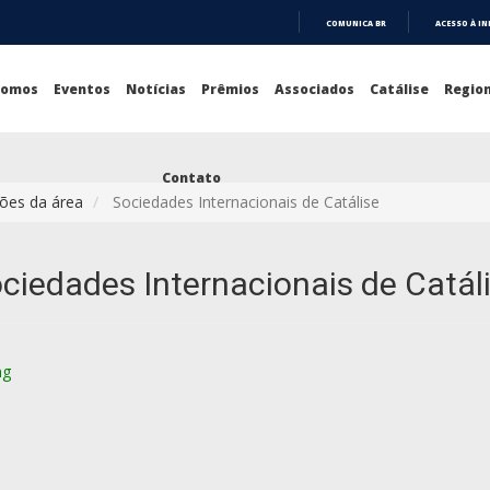
COMUNICA BR
ACESSO À I
IR
PARA
O
Somos
Eventos
Notícias
Prêmios
Associados
Catálise
Region
CONTEÚDO
Contato
ões da área
Sociedades Internacionais de Catálise
ciedades Internacionais de Catál
ng
s