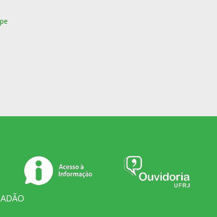
ope
DADÃO