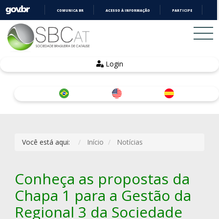
COMUNICA BR
ACESSO À INFORMAÇÃO
PARTICIPE
LE
IR
PARA
O
CONTEÚDO
Login
Você está aqui:
Início
Notícias
Conheça as propostas da
Chapa 1 para a Gestão da
Regional 3 da Sociedade