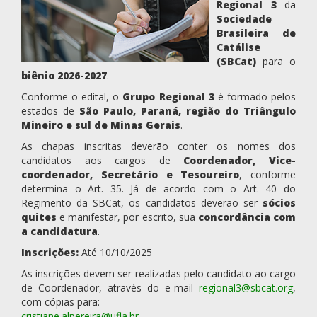
Regional 3
da
Sociedade
Brasileira de
Catálise
(SBCat)
para o
biênio 2026-2027
.
Conforme o edital, o
Grupo Regional 3
é formado pelos
estados de
São Paulo, Paraná, região do Triângulo
Mineiro e sul de Minas Gerais
.
As chapas inscritas deverão conter os nomes dos
candidatos aos cargos de
Coordenador, Vice-
coordenador, Secretário e Tesoureiro
, conforme
determina o Art. 35. Já de acordo com o Art. 40 do
Regimento da SBCat, os candidatos deverão ser
sócios
quites
e manifestar, por escrito, sua
concordância com
a candidatura
.
Inscrições:
Até 10/10/2025
As inscrições devem ser realizadas pelo candidato ao cargo
de Coordenador, através do e-mail
regional3@sbcat.org
,
com cópias para:
cristiane.alpereira@ufla.br