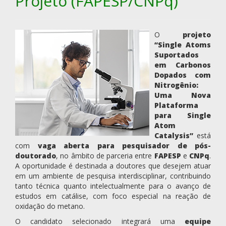
Projeto (FAPESP/CNPq)
O
projeto
“Single Atoms
Suportados
em Carbonos
Dopados com
Nitrogênio:
Uma Nova
Plataforma
para Single
Atom
Catalysis”
está
com
vaga aberta para
pesquisador de pós-
doutorado
, no âmbito de parceria entre
FAPESP
e
CNPq
.
A oportunidade é destinada a doutores que desejem atuar
em um ambiente de pesquisa interdisciplinar, contribuindo
tanto técnica quanto intelectualmente para o avanço de
estudos em catálise, com foco especial na reação de
oxidação do metano.
O candidato selecionado integrará uma
equipe