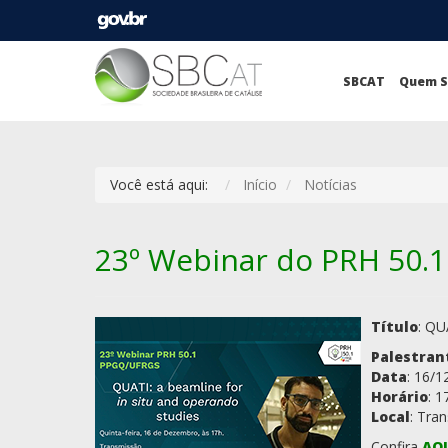
SBCAT
Quem 
Você está aqui:
Início
Notícias
23º Webinar do PRH 50
Título
: QU
Palestran
Data
: 16/1
Horário
: 1
Local
: Tra
Confira
AQ