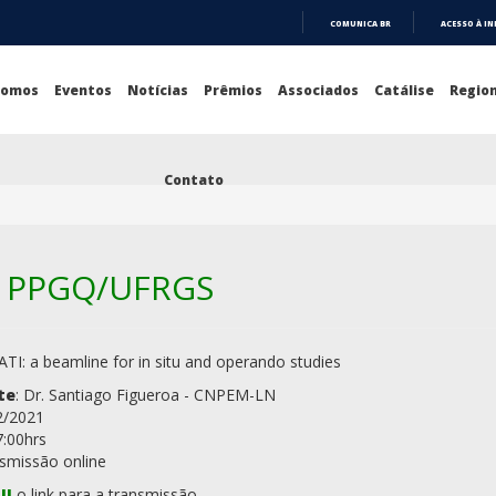
COMUNICA BR
ACESSO À I
IR
PARA
O
Somos
Eventos
Notícias
Prêmios
Associados
Catálise
Region
CONTEÚDO
Contato
.1 PPGQ/UFRGS
ATI: a beamline for in situ and operando studies
te
: Dr. Santiago Figueroa - CNPEM-LN
2/2021
7:00hrs
nsmissão online
UI
o link para a transmissão.