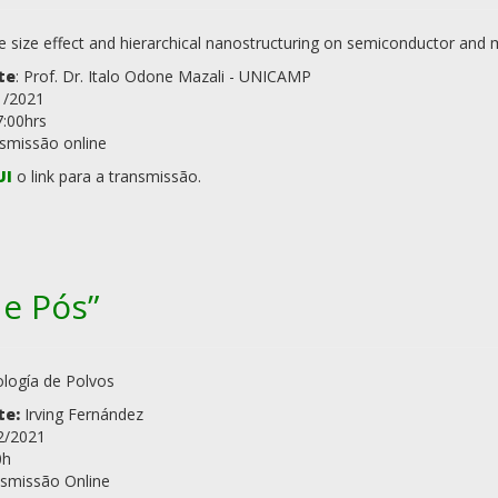
e size effect and hierarchical nanostructuring on semiconductor and me
te
: Prof. Dr. Italo Odone Mazali - UNICAMP
1/2021
7:00hrs
nsmissão online
UI
o link para a transmissão.
e Pós”
logía de Polvos
te:
Irving Fernández
2/2021
0h
smissão Online