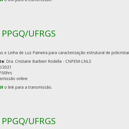
.1 PPGQ/UFRGS
rius e Linha de Luz Paineira para caracterização estrutural de policrista
te
: Dra. Cristiane Barbieri Rodella - CNPEM-LNLS
2/2021
7:00hrs
nsmissão online
UI
o link para a transmissão.
.1 PPGQ/UFRGS