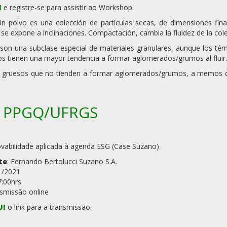
I
e registre-se para assistir ao Workshop.
n polvo es una colección de partículas secas, de dimensiones fina
se expone a inclinaciones. Compactación, cambia la fluidez de la cole
son una subclase especial de materiales granulares, aunque los térm
lvos tienen una mayor tendencia a formar aglomerados/grumos al fluir.
más gruesos que no tienden a formar aglomerados/grumos, a memos 
.1 PPGQ/UFRGS
ovabilidade aplicada à agenda ESG ​(Case Suzano)
te
: Fernando Bertolucci​ Suzano S.A.
1/2021
7:00hrs
nsmissão online
UI
o link para a transmissão.