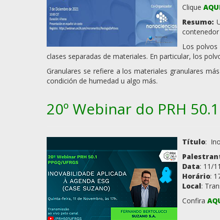
Clique
AQU
Resumo:
U
contenedor 
Los polvos 
clases separadas de materiales. En particular, los po
Granulares se refiere a los materiales granulares 
condición de humedad u algo más.
20º Webinar do PRH 50
Título
: In
Palestran
Data
: 11/1
Horário
: 1
Local
: Tra
Confira
AQ