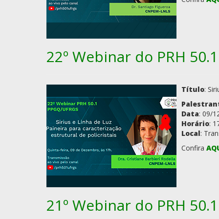
22º Webinar do PRH 50
Título
: Si
Palestran
Data
: 09/1
Horário
: 1
Local
: Tra
Confira
AQ
21º Webinar do PRH 50