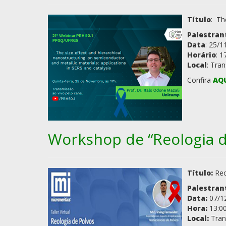
Título
: Th
Palestran
Data
: 25/1
Horário
: 1
Local
: Tra
Confira
AQ
Workshop de “Reologia d
Título:
Reo
Palestran
Data:
07/1
Hora:
13:0
Local:
Tran