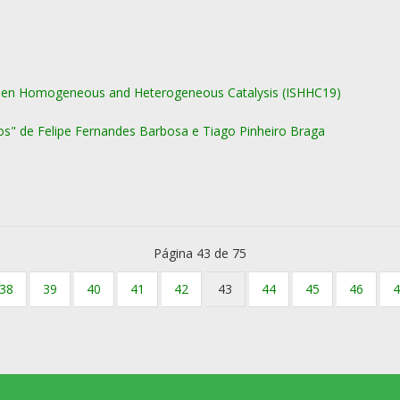
ween Homogeneous and Heterogeneous Catalysis (ISHHC19)
sos" de Felipe Fernandes Barbosa e Tiago Pinheiro Braga
Página 43 de 75
38
39
40
41
42
43
44
45
46
4