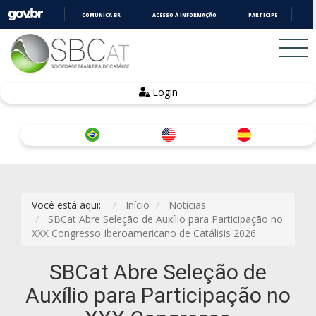
COMUNICA BR
ACESSO À INFORMAÇÃO
PARTICIPE
LE
IR
PARA
O
CONTEÚDO
Login
Você está aqui:
Início
Notícias
SBCat Abre Seleção de Auxílio para Participação no
XXX Congresso Iberoamericano de Catálisis 2026
SBCat Abre Seleção de
Auxílio para Participação no