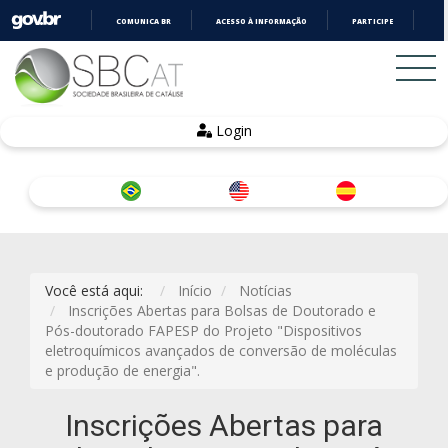
COMUNICA BR
ACESSO À INFORMAÇÃO
PARTICIPE
LE
IR
PARA
O
CONTEÚDO
Login
Você está aqui:
Início
Notícias
Inscrições Abertas para Bolsas de Doutorado e
Pós-doutorado FAPESP do Projeto "Dispositivos
eletroquímicos avançados de conversão de moléculas
e produção de energia".
Inscrições Abertas para