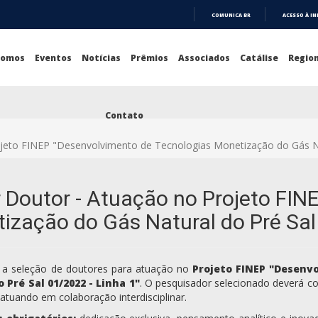
COMUNICA BR
ACESSO À I
IR
PARA
O
Somos
Eventos
Notícias
Prêmios
Associados
Catálise
Region
CONTEÚDO
Contato
jeto FINEP "Desenvolvimento de Tecnologias Monetização do Gás Nat
 Doutor - Atuação no Projeto FIN
ização do Gás Natural do Pré Sal 
 a seleção de doutores para atuação no
Projeto FINEP "Desenv
 Pré Sal 01/2022 - Linha 1"
. O pesquisador selecionado deverá con
 atuando em colaboração interdisciplinar.