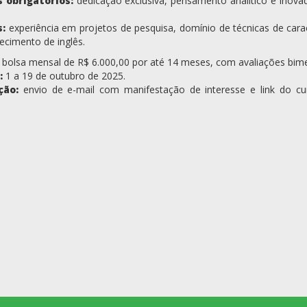
 obrigatórios:
dedicação exclusiva, pensamento analítico e inovad
s:
experiência em projetos de pesquisa, domínio de técnicas de car
hecimento de inglês.
bolsa mensal de R$ 6.000,00 por até 14 meses, com avaliações bim
:
1 a 19 de outubro de 2025.
ção:
envio de e-mail com manifestação de interesse e link do cu