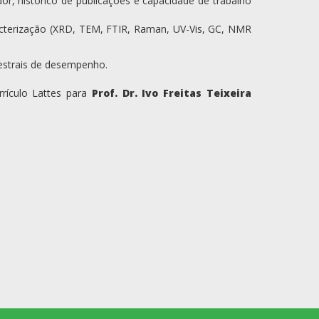
or, histórico de publicações e capacidade de trabalho
acterização (XRD, TEM, FTIR, Raman, UV-Vis, GC, NMR
estrais de desempenho.
rrículo Lattes para
Prof. Dr. Ivo Freitas Teixeira