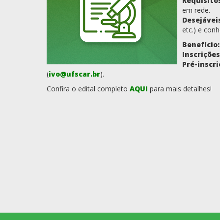
Requisitos
em rede.
Desejávei
etc.) e con
Benefício:
Inscrições
Pré-inscri
(
ivo@ufscar.br
).
Confira o edital completo
AQUI
para mais detalhes!