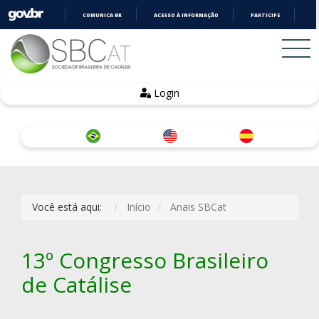
COMUNICA BR
ACESSO À INFORMAÇÃO
PARTICIPE
LE
IR
PARA
O
CONTEÚDO
Login
Você está aqui:
Início
Anais SBCat
13º Congresso Brasileiro
de Catálise