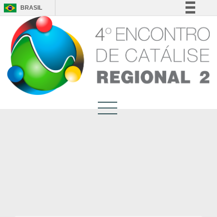
BRASIL
Simplifique!
Comunica BR
Participe
Acesso à informação
Legislação
Canais