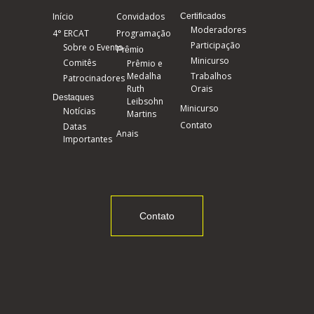
Início
Convidados
Certificados
Moderadores
4° ERCAT
Programação
Participação
Sobre o Evento
Prêmio
Minicurso
Comitês
Prêmio e
Medalha
Trabalhos
Patrocinadores
Ruth
Orais
Destaques
Leibsohn
Minicurso
Notícias
Martins
Contato
Datas
Anais
Importantes
Contato