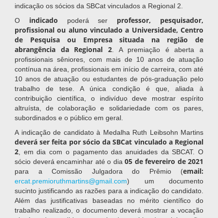
indicação os sócios da SBCat vinculados a Regional 2.
indicado
professor, pesquisador,
O
poderá ser
profissional ou aluno vinculado a Universidade, Centro
de Pesquisa ou Empresa situada na região de
abrangência da Regional 2
. A premiação é aberta a
profissionais sêniores, com mais de 10 anos de atuação
contínua na área, profissionais em início de carreira, com até
10 anos de atuação ou estudantes de pós-graduação pelo
trabalho de tese. A única condição é que, aliada à
contribuição científica, o indivíduo deve mostrar espírito
altruísta, de colaboração e solidariedade com os pares,
subordinados e o público em geral.
A indicação de candidato à Medalha Ruth Leibsohn Martins
deverá ser feita por sócio da SBCat vinculado a Regional
2
, em dia com o pagamento das anuidades da SBCAT. O
05 de fevereiro de 2021
sócio deverá encaminhar até o dia
email:
para a Comissão Julgadora do Prêmio (
ercat.premioruthmartins@gmail.com
) um documento
sucinto justificando as razões para a indicação do candidato.
Além das justificativas baseadas no mérito científico do
trabalho realizado, o documento deverá mostrar a vocação