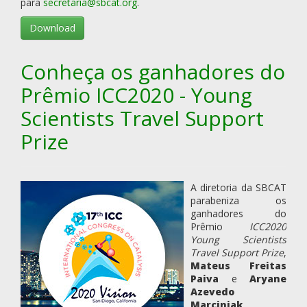
para
secretaria@sbcat.org
.
Download
Conheça os ganhadores do
Prêmio ICC2020 - Young
Scientists Travel Support
Prize
A diretoria da SBCAT
parabeniza os
ganhadores do
Prêmio
ICC2020
Young Scientists
Travel Support Prize
,
Mateus Freitas
Paiva
e
Aryane
Azevedo
Marciniak
.