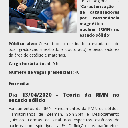
SBCat_Regional 2
"
Caracterização
de catalisadores
por ressonância
magnética
nuclear (RMN) no
estado sólido
".
Público alvo:
Curso teórico destinado a estudantes de
pós- graduação (mestrado e doutorado) e pesquisadores
da área de catálise e materiais.
Carga horária total:
9 h
Número de vagas presenciais:
40
Ementa:
Dia 13/04/2020 - Teoria da RMN no
estado sólido
Fundamentos da RMN; Fundamentos da RMN de sólidos:
Hamiltonianos de Zeeman, Spin-Spin e Deslocamento
Químico. Formas de sinal nos espectros estáticos de
núcleos com spin igual a ½. Definição dos parâmetros