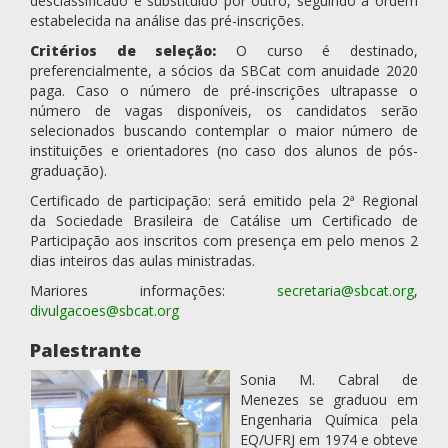
desclassificado e substituído por outro, seguindo a ordem
estabelecida na análise das pré-inscrições.
Critérios de seleção:
O curso é destinado,
preferencialmente, a sócios da SBCat com anuidade 2020
paga. Caso o número de pré-inscrições ultrapasse o
número de vagas disponíveis, os candidatos serão
selecionados buscando contemplar o maior número de
instituições e orientadores (no caso dos alunos de pós-
graduação).
Certificado de participação: será emitido pela 2ª Regional
da Sociedade Brasileira de Catálise um Certificado de
Participação aos inscritos com presença em pelo menos 2
dias inteiros das aulas ministradas.
Mariores informações:
secretaria@sbcat.org
,
divulgacoes@sbcat.org
Palestrante
Sonia M. Cabral de
Menezes se graduou em
Engenharia Química pela
EQ/UFRJ em 1974 e obteve