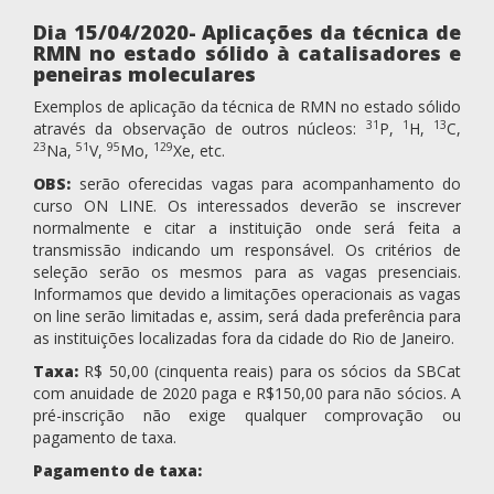
Dia 15/04/2020- Aplicações da técnica de
RMN no estado sólido à catalisadores e
peneiras moleculares
Exemplos de aplicação da técnica de RMN no estado sólido
31
1
13
através da observação de outros núcleos:
P,
H,
C,
23
51
95
129
Na,
V,
Mo,
Xe, etc.
OBS:
serão oferecidas vagas para acompanhamento do
curso ON LINE. Os interessados deverão se inscrever
normalmente e citar a instituição onde será feita a
transmissão indicando um responsável. Os critérios de
seleção serão os mesmos para as vagas presenciais.
Informamos que devido a limitações operacionais as vagas
on line serão limitadas e, assim, será dada preferência para
as instituições localizadas fora da cidade do Rio de Janeiro.
Taxa:
R$ 50,00 (cinquenta reais) para os sócios da SBCat
com anuidade de 2020 paga e R$150,00 para não sócios. A
pré-inscrição não exige qualquer comprovação ou
pagamento de taxa.
Pagamento de taxa: