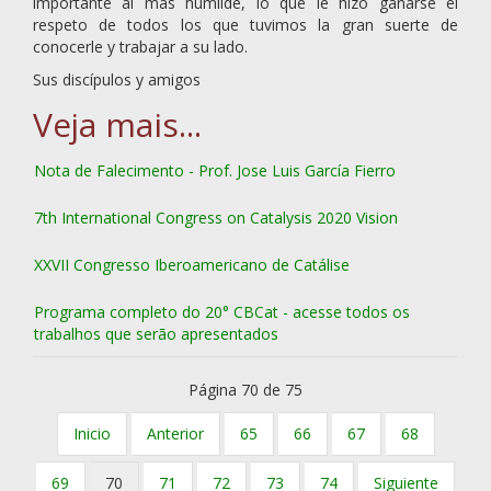
importante al más humilde, lo que le hizo ganarse el
respeto de todos los que tuvimos la gran suerte de
conocerle y trabajar a su lado.
Sus discípulos y amigos
Nota de Falecimento - Prof. Jose Luis García Fierro
7th International Congress on Catalysis 2020 Vision
XXVII Congresso Iberoamericano de Catálise
Programa completo do 20° CBCat - acesse todos os
trabalhos que serão apresentados
Página 70 de 75
Inicio
Anterior
65
66
67
68
69
70
71
72
73
74
Siguiente