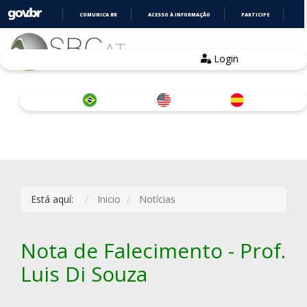
COMUNICA BR
ACESSO À INFORMAÇÃO
PARTICIPE
LE
IR
PARA
O
Login
CONTEÚDO
Está aquí:
Inicio
Notícias
Nota de Falecimento - Prof.
Luis Di Souza