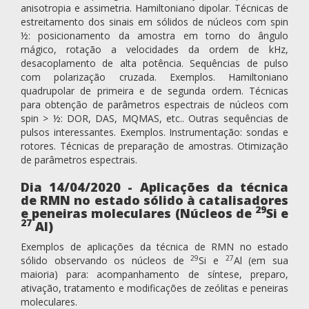
anisotropia e assimetria. Hamiltoniano dipolar. Técnicas de
estreitamento dos sinais em sólidos de núcleos com spin
½: posicionamento da amostra em torno do ângulo
mágico, rotação a velocidades da ordem de kHz,
desacoplamento de alta potência. Sequências de pulso
com polarização cruzada. Exemplos. Hamiltoniano
quadrupolar de primeira e de segunda ordem. Técnicas
para obtenção de parâmetros espectrais de núcleos com
spin > ½: DOR, DAS, MQMAS, etc.. Outras sequências de
pulsos interessantes. Exemplos. Instrumentação: sondas e
rotores. Técnicas de preparação de amostras. Otimização
de parâmetros espectrais.
Dia 14/04/2020 - Aplicações da técnica
de RMN no estado sólido à catalisadores
29
e peneiras moleculares (Núcleos de
Si e
27
Al)
Exemplos de aplicações da técnica de RMN no estado
29
27
sólido observando os núcleos de
Si e
Al (em sua
maioria) para: acompanhamento de síntese, preparo,
ativação, tratamento e modificações de zeólitas e peneiras
moleculares.