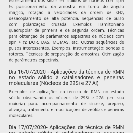
estreitamento dos sinais em sólidos de núcleos com spin
½: posicionamento da amostra em torno do ângulo
mágico, rotação a velocidades da ordem de kHz,
desacoplamento de alta potência. Sequências de pulso
com polarização cruzada. Exemplos. Hamiltoniano
quadrupolar de primeira e de segunda ordem. Técnicas
para obtenção de parâmetros espectrais de núcleos com
spin > ½: DOR, DAS, MQMAS, etc.. Outras sequências de
pulsos interessantes. Exemplos. Instrumentação: sondas e
rotores. Técnicas de preparação de amostras. Otimização
de parâmetros espectrais.
Dia 16/07/2020 - Aplicações da técnica de RMN
no estado sólido à catalisadores e peneiras
moleculares (Núcleos de 29Si e 27 Al)
Exemplos de aplicações da técnica de RMN no estado
sólido observando os núcleos de 29Si e 27Al (em sua
maioria) para: acompanhamento de síntese, preparo,
ativação, tratamento e modificações de zeólitas e peneiras
moleculares.
Dia 17/07/2020- Aplicações da técnica de RMN
no estado sólido à catalisadores e peneiras