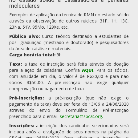
moleculares
Exemplos de aplicação da técnica de RMN no estado sólido
através da observação de outros núcleos: 31P, 1H, 13C,
23Na, 51V, 95Mo, 129Xe, etc..
Público alvo:
Curso teórico destinado a estudantes de
pós- graduação (mestrado e doutorado) e pesquisadores
da área de catálise e materiais.
Carga horária total:
9h
Taxa:
a taxa de inscrição será feita através de doação
para a ação da cidadania. Confira
AQUI
. Para os sócios,
com anuidade em dia, o valor é de R$20,00 e para não
sócios R$50,00. A pré-inscrição não exige qualquer
comprovação ou pagamento de taxa
Pré-inscrições:
a pré-inscrição (que não exige o
pagamento da taxa) deve ser feita de 13/06 a 24/06/2020
através do envio do Formulário de Pré-Inscrição
preenchido para o email:
secretaria@sbcat.org
.
Inscrições:
a inscrição dos candidatos selecionados será
iniciada após a divulgação de seus nomes na página da
SBCat em 26/06/2020. Para efetivar a inscrição, o