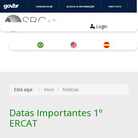
COMUNICA BR
ACESSO À INFORMAÇÃO
PARTICIPE
LE
IR
PARA
O
Login
CONTEÚDO
Está aquí:
Inicio
Notícias
Datas Importantes 1º
ERCAT