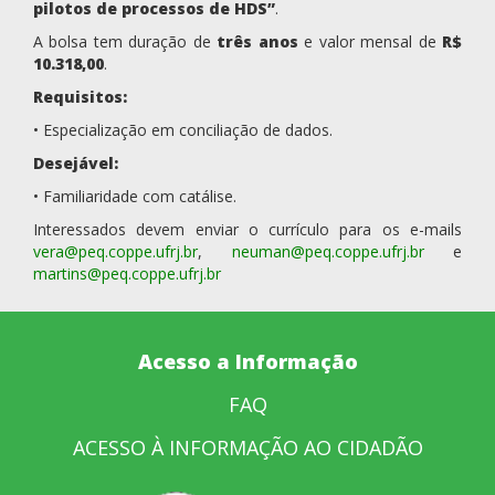
pilotos de processos de HDS”
.
A bolsa tem duração de
três anos
e valor mensal de
R$
10.318,00
.
Requisitos:
• Especialização em conciliação de dados.
Desejável:
• Familiaridade com catálise.
Interessados devem enviar o currículo para os e-mails
vera@peq.coppe.ufrj.br
,
neuman@peq.coppe.ufrj.br
e
martins@peq.coppe.ufrj.br
Acesso a Informação
FAQ
ACESSO À INFORMAÇÃO AO CIDADÃO