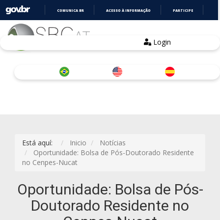
COMUNICA BR
ACESSO À INFORMAÇÃO
PARTICIPE
LE
IR
PARA
O
Login
CONTEÚDO
Está aquí:
Inicio
Notícias
Oportunidade: Bolsa de Pós-Doutorado Residente
no Cenpes-Nucat
Oportunidade: Bolsa de Pós-
Doutorado Residente no