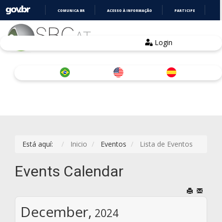
COMUNICA BR
ACESSO À INFORMAÇÃO
PARTICIPE
LE
IR
PARA
O
Login
CONTEÚDO
Está aquí:
Inicio
Eventos
Lista de Eventos
Events Calendar
December,
2024