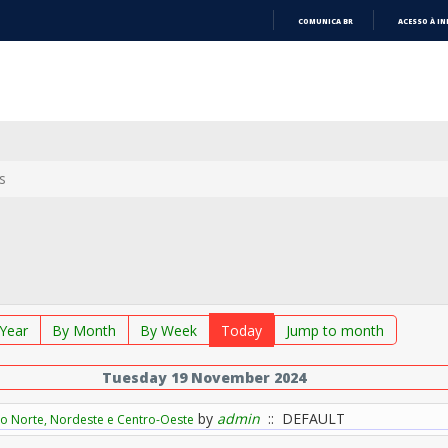
COMUNICA BR
ACESSO À I
IR
PARA
O
CONTEÚDO
s
Year
By Month
By Week
Today
Jump to month
Tuesday 19 November 2024
by
admin
:: DEFAULT
do Norte, Nordeste e Centro-Oeste