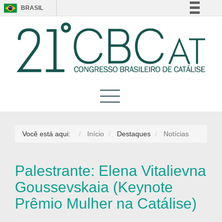
BRASIL
Simplifique!
Comunica BR
Participe
Acesso à informação
Legislação
Canais
Você está aqui:
Início
Destaques
Notícias
Palestrante: Elena Vitalievna
Goussevskaia (Keynote
Prêmio Mulher na Catálise)