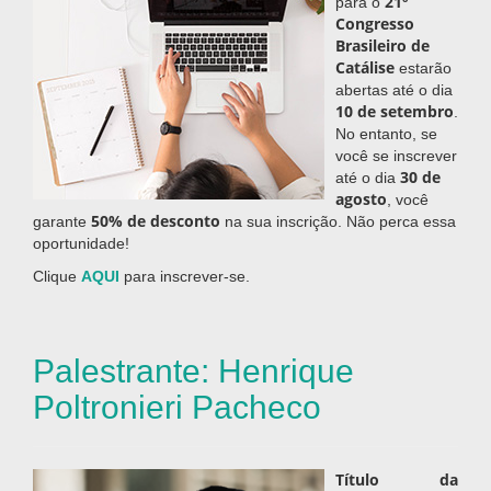
21º
para o
Congresso
Brasileiro de
Catálise
estarão
abertas até o dia
10 de setembro
.
No entanto, se
você se inscrever
30 de
até o dia
agosto
, você
50% de desconto
garante
na sua inscrição. Não perca essa
oportunidade!
Clique
AQUI
para inscrever-se.
Palestrante: Henrique
Poltronieri Pacheco
Título da